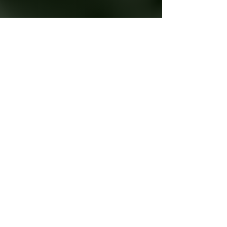
生成AIで
​超速開発
生成AIを活用し
独自カリキュラムを
超短時間で開発
Read More >
専門家による
​検証